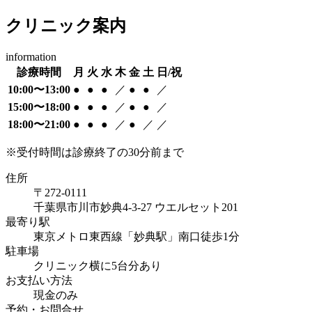
クリニック案内
information
診療時間
月
火
水
木
金
土
日/祝
10:00〜13:00
●
●
●
／
●
●
／
15:00〜18:00
●
●
●
／
●
●
／
18:00〜21:00
●
●
●
／
●
／
／
※受付時間は診療終了の30分前まで
住所
〒272-0111
千葉県市川市妙典4-3-27 ウエルセット201
最寄り駅
東京メトロ東西線「妙典駅」南口徒歩1分
駐車場
クリニック横に5台分あり
お支払い方法
現金のみ
予約・お問合せ