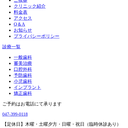
ご挨拶
クリニック紹介
料金表
アクセス
Q＆A
お知らせ
プライバシーポリシー
診療一覧
一般歯科
審美治療
口腔外科
予防歯科
小児歯科
インプラント
矯正歯科
ご予約はお電話にて承ります
047-399-0118
【定休日】木曜・土曜夕方・日曜・祝日（臨時休診あり）