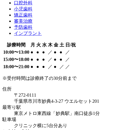
口腔外科
小児歯科
矯正歯科
審美治療
予防歯科
インプラント
診療時間
月
火
水
木
金
土
日/祝
10:00〜13:00
●
●
●
／
●
●
／
15:00〜18:00
●
●
●
／
●
●
／
18:00〜21:00
●
●
●
／
●
／
／
※受付時間は診療終了の30分前まで
住所
〒272-0111
千葉県市川市妙典4-3-27 ウエルセット201
最寄り駅
東京メトロ東西線「妙典駅」南口徒歩1分
駐車場
クリニック横に5台分あり