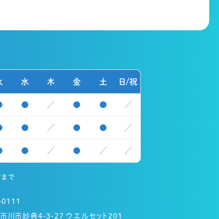
火
水
木
金
土
日/祝
●
●
／
●
●
／
●
●
／
●
●
／
●
●
／
●
／
／
前まで
-0111
市川市妙典4-3-27 ウエルセット201