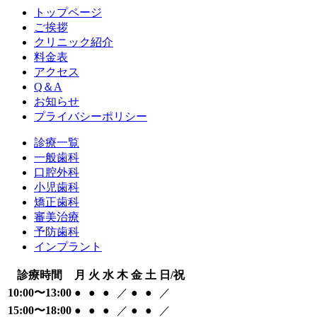
トップページ
ご挨拶
クリニック紹介
料金表
アクセス
Q＆A
お知らせ
プライバシーポリシー
診療一覧
一般歯科
口腔外科
小児歯科
矯正歯科
審美治療
予防歯科
インプラント
診療時間
月
火
水
木
金
土
日/祝
10:00〜13:00
●
●
●
／
●
●
／
15:00〜18:00
●
●
●
／
●
●
／