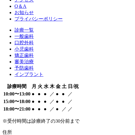
Q＆A
お知らせ
プライバシーポリシー
診療一覧
一般歯科
口腔外科
小児歯科
矯正歯科
審美治療
予防歯科
インプラント
診療時間
月
火
水
木
金
土
日/祝
10:00〜13:00
●
●
●
／
●
●
／
15:00〜18:00
●
●
●
／
●
●
／
18:00〜21:00
●
●
●
／
●
／
／
※受付時間は診療終了の30分前まで
住所