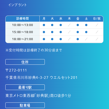
インプラント
診療時間
月
火
水
木
金
土
日/祝
10:00〜13:00
●
●
●
／
●
●
／
15:00〜18:00
●
●
●
／
●
●
／
18:00〜21:00
●
●
●
／
●
／
／
※受付時間は診療終了の30分前まで
住所
〒272-0111
千葉県市川市妙典4-3-27 ウエルセット201
最寄り駅
東京メトロ東西線「妙典駅」南口徒歩1分
駐車場