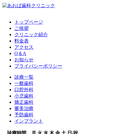
トップページ
ご挨拶
クリニック紹介
料金表
アクセス
Q＆A
お知らせ
プライバシーポリシー
診療一覧
一般歯科
口腔外科
小児歯科
矯正歯科
審美治療
予防歯科
インプラント
診療時間
月
火
水
木
金
土
日/祝